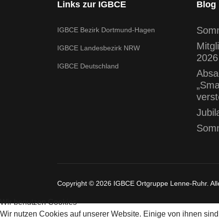
Links zur IGBCE
Blog
Somm
IGBCE Bezirk Dortmund-Hagen
Mitg
IGBCE Landesbezirk NRW
2026
IGBCE Deutschland
Absa
„Sma
vers
Jubil
Somm
Copyright © 2026 IGBCE Ortgruppe Lenne-Ruhr. All
Wir benutzen Cookies
Wir nutzen Cookies auf unserer Website. Einige von ihnen sind