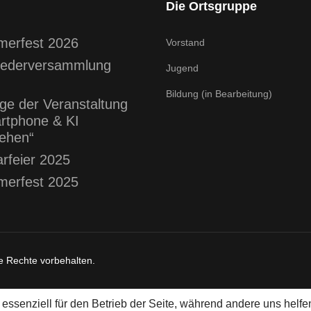
Die Ortsgruppe
erfest 2026
Vorstand
liederversammlung
Jugend
Bildung (in Bearbeitung)
ge der Veranstaltung
rtphone & KI
tehen“
arfeier 2025
erfest 2025
e Rechte vorbehalten.
 essenziell für den Betrieb der Seite, während andere uns helf