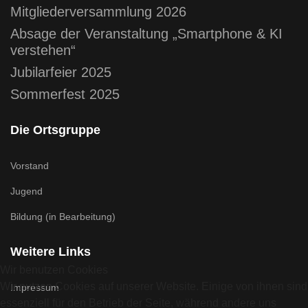
Mitgliederversammlung 2026
Absage der Veranstaltung „Smartphone & KI
verstehen“
Jubilarfeier 2025
Sommerfest 2025
Die Ortsgruppe
Vorstand
Jugend
Bildung (in Bearbeitung)
Weitere Links
Wir benutzen Cookies
Wir nutzen Cookies auf unserer Website. Einige von ihnen sind
Impressum
essenziell für den Betrieb der Seite, während andere uns